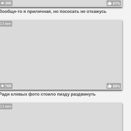
38K
67%
Вообще-то я приличная, но пососать не откажусь
13 мин
76K
68%
Ради клевых фото стоило пизду раздвинуть
13 мин