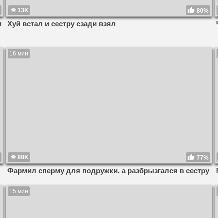
13K
80%
и
Хуй встал и сестру сзади взял
16 мин
88K
77%
н
Фармил сперму для подружки, а разбрызгался в сестру
15 мин