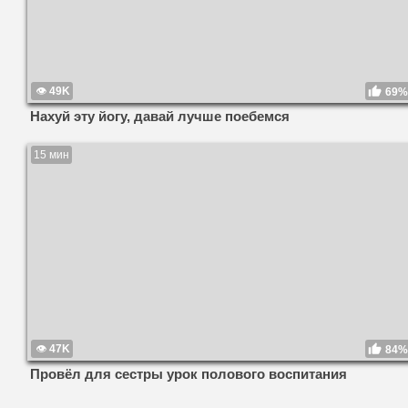
49K
69%
Нахуй эту йогу, давай лучше поебемся
15 мин
47K
84%
Провёл для сестры урок полового воспитания