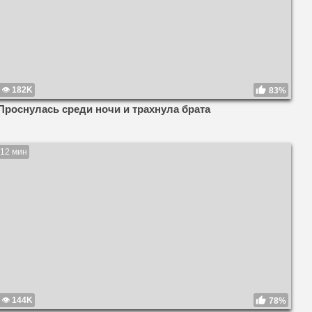
182K
83%
Проснулась среди ночи и трахнула брата
12 мин
144K
78%