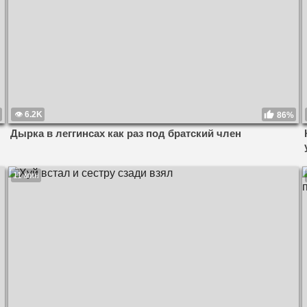
6.2K
86%
Дырка в леггинсах как раз под братский член
11 мин