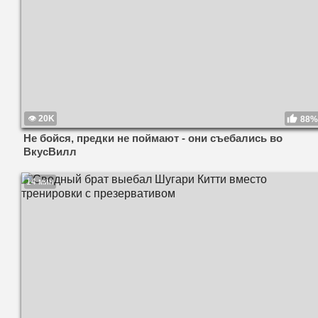
20K
88%
Не бойся, предки не поймают - они съебались во
ВкусВилл
14 мин