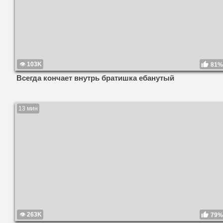
103K
81%
Всегда кончает внутрь братишка ебанутый
13 мин
263K
79%