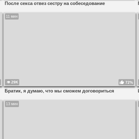
После секса отвез сестру на собеседование
11 мин
29K
72%
Братик, я думаю, что мы сможем договориться
13 мин