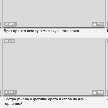
149K
75%
Брат привел сестру в мир ахуенного секса
10 мин
101K
79%
Сестра узнала о фетише брата и стала на день
горничной