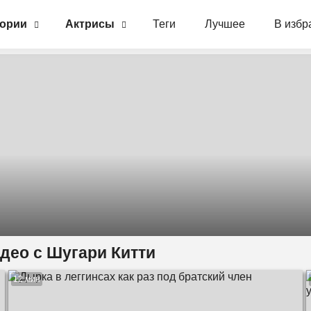
гории
Актрисы
Теги
Лучшее
В избр
идео с Шугари Китти
12 мин