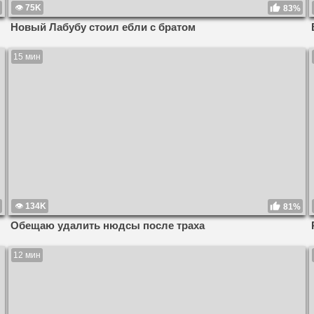
75K
83%
Новый Лабубу стоил ебли с братом
15 мин
134K
81%
Обещаю удалить нюдсы после траха
12 мин