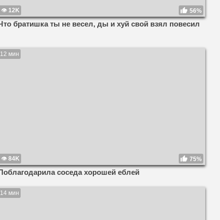
12K
56%
Что братишка ты не весел, ды и хуй свой взял повесил
12 мин
84K
75%
Поблагодарила соседа хорошей еблей
14 мин