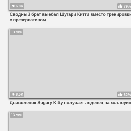
6.8K
79%
Сводный брат выебал Шугари Китти вместо тренировк
с презервативом
13 мин
8.5K
82%
Дьяволенок Sugary Kitty получает леденец на хэллоуи
13 мин