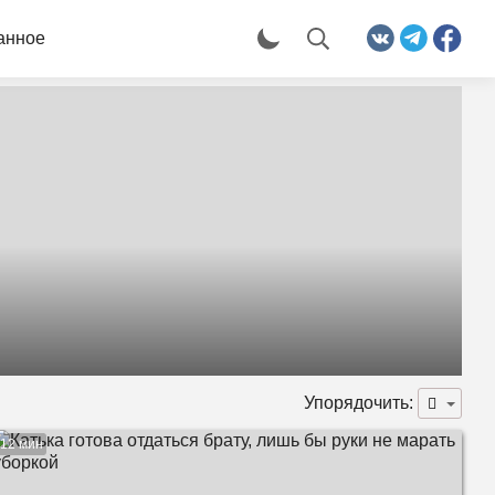
анное
Упорядочить:
12 мин