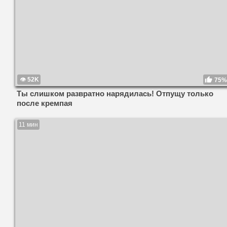
52K
75%
Ты слишком развратно нарядилась! Отпущу только
после кремпая
11 мин