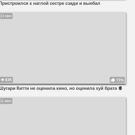
Пристроился к наглой сестре сзади и выебал
14 мин
83K
73%
Шугари Китти не оценила кино, но оценила хуй брата 🍿
11 мин