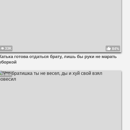
33K
84%
Катька готова отдаться брату, лишь бы руки не марать
уборкой
12 мин