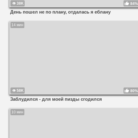
38K
84%
День пошел не по плану, отдалась я еблану
14 мин
58K
80%
Заблудился - для моей пизды сгодился
10 мин