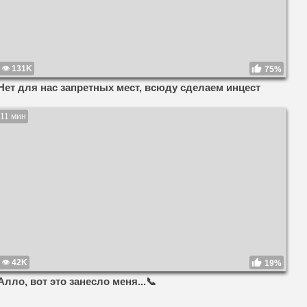
131K
75%
Нет для нас запретных мест, всюду сделаем инцест
11 мин
42K
19%
Алло, вот это занесло меня...📞