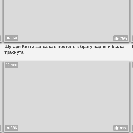
36K
75%
Шугари Китти залезла в постель к брату парня и была
трахнута
12 мин
38K
91%