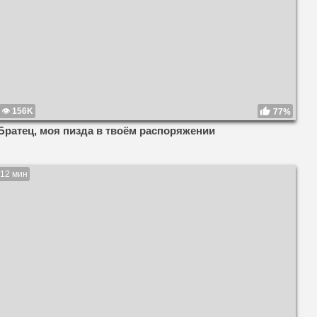
156K
77%
Братец, моя пизда в твоём распоряжении
12 мин